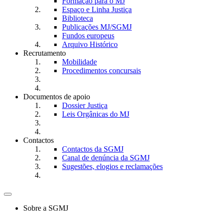
Formação para o MJ
Espaço e Linha Justiça
Biblioteca
Publicações MJ/SGMJ
Fundos europeus
Arquivo Histórico
Recrutamento
Mobilidade
Procedimentos concursais
Documentos de apoio
Dossier Justiça
Leis Orgânicas do MJ
Contactos
Contactos da SGMJ
Canal de denúncia da SGMJ
Sugestões, elogios e reclamações
Toggle
navigation
Sobre a SGMJ