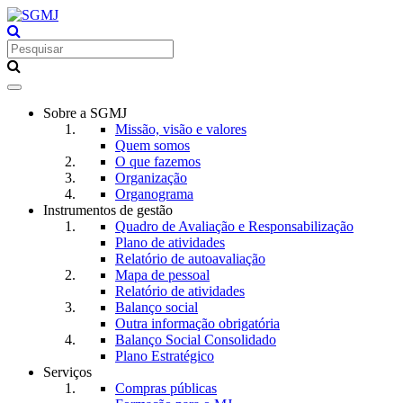
Toggle
navigation
Sobre a SGMJ
Missão, visão e valores
Quem somos
O que fazemos
Organização
Organograma
Instrumentos de gestão
Quadro de Avaliação e Responsabilização
Plano de atividades
Relatório de autoavaliação
Mapa de pessoal
Relatório de atividades
Balanço social
Outra informação obrigatória
Balanço Social Consolidado
Plano Estratégico
Serviços
Compras públicas