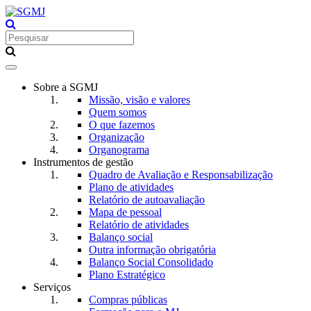
Toggle
navigation
Sobre a SGMJ
Missão, visão e valores
Quem somos
O que fazemos
Organização
Organograma
Instrumentos de gestão
Quadro de Avaliação e Responsabilização
Plano de atividades
Relatório de autoavaliação
Mapa de pessoal
Relatório de atividades
Balanço social
Outra informação obrigatória
Balanço Social Consolidado
Plano Estratégico
Serviços
Compras públicas