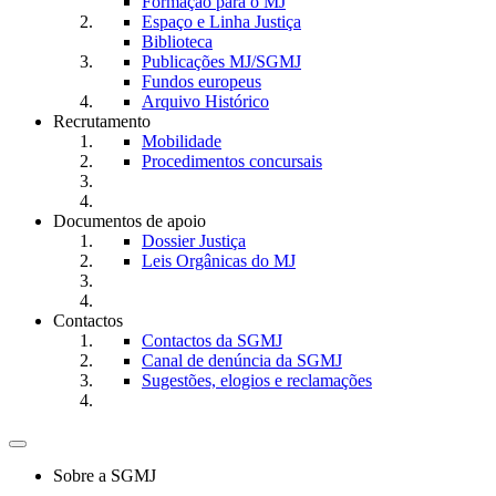
Formação para o MJ
Espaço e Linha Justiça
Biblioteca
Publicações MJ/SGMJ
Fundos europeus
Arquivo Histórico
Recrutamento
Mobilidade
Procedimentos concursais
Documentos de apoio
Dossier Justiça
Leis Orgânicas do MJ
Contactos
Contactos da SGMJ
Canal de denúncia da SGMJ
Sugestões, elogios e reclamações
Toggle
navigation
Sobre a SGMJ