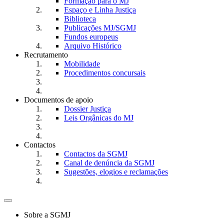
Formação para o MJ
Espaço e Linha Justiça
Biblioteca
Publicações MJ/SGMJ
Fundos europeus
Arquivo Histórico
Recrutamento
Mobilidade
Procedimentos concursais
Documentos de apoio
Dossier Justiça
Leis Orgânicas do MJ
Contactos
Contactos da SGMJ
Canal de denúncia da SGMJ
Sugestões, elogios e reclamações
Toggle
navigation
Sobre a SGMJ