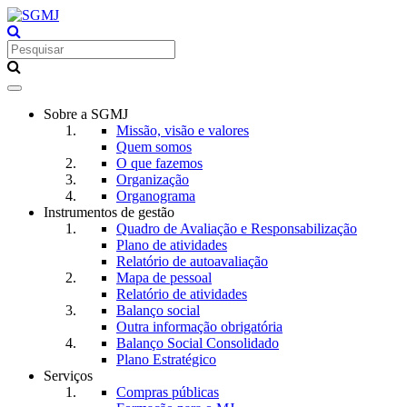
Toggle
navigation
Sobre a SGMJ
Missão, visão e valores
Quem somos
O que fazemos
Organização
Organograma
Instrumentos de gestão
Quadro de Avaliação e Responsabilização
Plano de atividades
Relatório de autoavaliação
Mapa de pessoal
Relatório de atividades
Balanço social
Outra informação obrigatória
Balanço Social Consolidado
Plano Estratégico
Serviços
Compras públicas