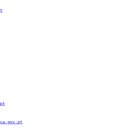
t
pt
ca.gov.pt