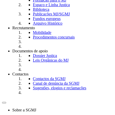
Formação para o MJ
Espaço e Linha Justiça
Biblioteca
Publicações MJ/SGMJ
Fundos europeus
Arquivo Histórico
Recrutamento
Mobilidade
Procedimentos concursais
Documentos de apoio
Dossier Justiça
Leis Orgânicas do MJ
Contactos
Contactos da SGMJ
Canal de denúncia da SGMJ
Sugestões, elogios e reclamações
Toggle
navigation
Sobre a SGMJ