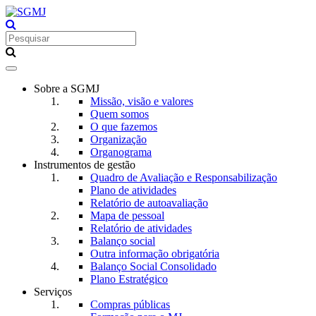
Toggle
navigation
Sobre a SGMJ
Missão, visão e valores
Quem somos
O que fazemos
Organização
Organograma
Instrumentos de gestão
Quadro de Avaliação e Responsabilização
Plano de atividades
Relatório de autoavaliação
Mapa de pessoal
Relatório de atividades
Balanço social
Outra informação obrigatória
Balanço Social Consolidado
Plano Estratégico
Serviços
Compras públicas