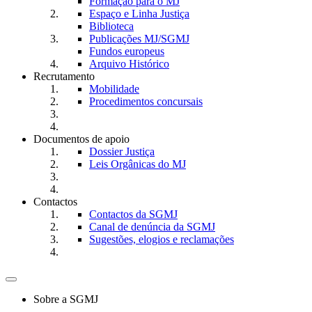
Formação para o MJ
Espaço e Linha Justiça
Biblioteca
Publicações MJ/SGMJ
Fundos europeus
Arquivo Histórico
Recrutamento
Mobilidade
Procedimentos concursais
Documentos de apoio
Dossier Justiça
Leis Orgânicas do MJ
Contactos
Contactos da SGMJ
Canal de denúncia da SGMJ
Sugestões, elogios e reclamações
Toggle
navigation
Sobre a SGMJ