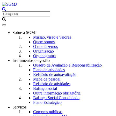
Toggle
navigation
Sobre a SGMJ
Missão, visão e valores
Quem somos
O que fazemos
Organização
Organograma
Instrumentos de gestão
Quadro de Avaliação e Responsabilização
Plano de atividades
Relatório de autoavaliação
Mapa de pessoal
Relatório de atividades
Balanço social
Outra informação obrigatória
Balanço Social Consolidado
Plano Estratégico
Serviços
Compras públicas