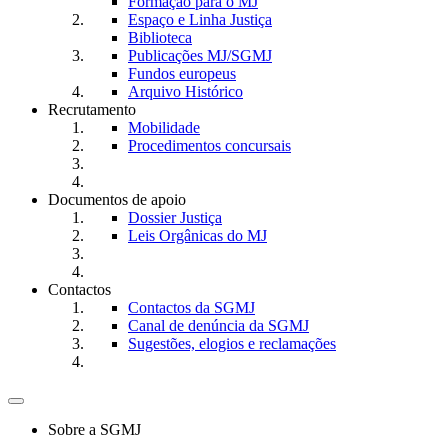
Formação para o MJ
Espaço e Linha Justiça
Biblioteca
Publicações MJ/SGMJ
Fundos europeus
Arquivo Histórico
Recrutamento
Mobilidade
Procedimentos concursais
Documentos de apoio
Dossier Justiça
Leis Orgânicas do MJ
Contactos
Contactos da SGMJ
Canal de denúncia da SGMJ
Sugestões, elogios e reclamações
Toggle
navigation
Sobre a SGMJ