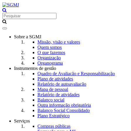
Toggle
navigation
Sobre a SGMJ
Missão, visão e valores
Quem somos
O que fazemos
Organização
Organograma
Instrumentos de gestão
Quadro de Avaliação e Responsabilização
Plano de atividades
Relatório de autoavaliação
Mapa de pessoal
Relatório de atividades
Balanço social
Outra informação obrigatória
Balanço Social Consolidado
Plano Estratégico
Serviços
Compras públicas