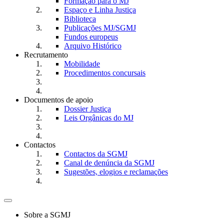
Formação para o MJ
Espaço e Linha Justiça
Biblioteca
Publicações MJ/SGMJ
Fundos europeus
Arquivo Histórico
Recrutamento
Mobilidade
Procedimentos concursais
Documentos de apoio
Dossier Justiça
Leis Orgânicas do MJ
Contactos
Contactos da SGMJ
Canal de denúncia da SGMJ
Sugestões, elogios e reclamações
Toggle
navigation
Sobre a SGMJ