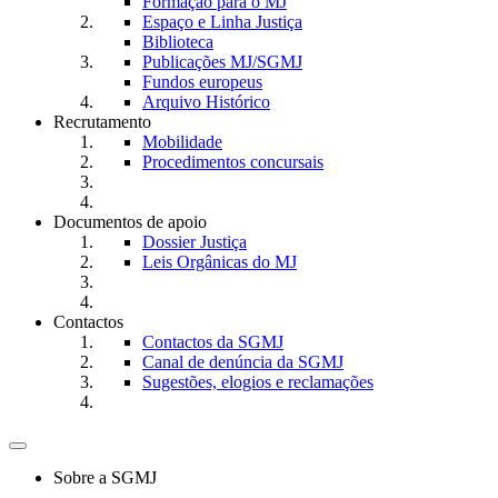
Formação para o MJ
Espaço e Linha Justiça
Biblioteca
Publicações MJ/SGMJ
Fundos europeus
Arquivo Histórico
Recrutamento
Mobilidade
Procedimentos concursais
Documentos de apoio
Dossier Justiça
Leis Orgânicas do MJ
Contactos
Contactos da SGMJ
Canal de denúncia da SGMJ
Sugestões, elogios e reclamações
Toggle
navigation
Sobre a SGMJ