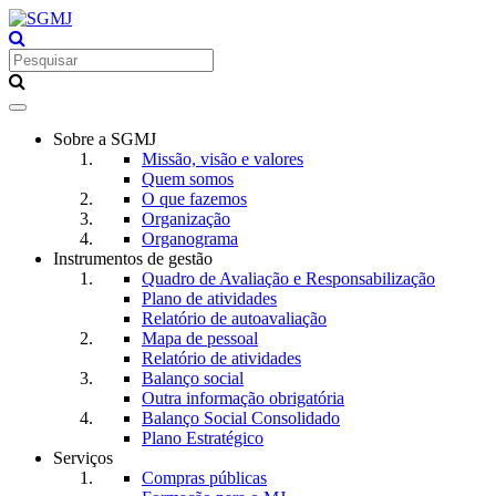
Toggle
navigation
Sobre a SGMJ
Missão, visão e valores
Quem somos
O que fazemos
Organização
Organograma
Instrumentos de gestão
Quadro de Avaliação e Responsabilização
Plano de atividades
Relatório de autoavaliação
Mapa de pessoal
Relatório de atividades
Balanço social
Outra informação obrigatória
Balanço Social Consolidado
Plano Estratégico
Serviços
Compras públicas