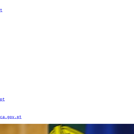
t
pt
ca.gov.pt