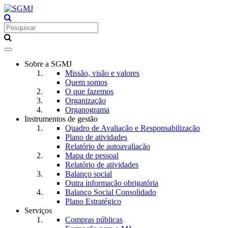
Toggle
navigation
Sobre a SGMJ
Missão, visão e valores
Quem somos
O que fazemos
Organização
Organograma
Instrumentos de gestão
Quadro de Avaliação e Responsabilização
Plano de atividades
Relatório de autoavaliação
Mapa de pessoal
Relatório de atividades
Balanço social
Outra informação obrigatória
Balanço Social Consolidado
Plano Estratégico
Serviços
Compras públicas