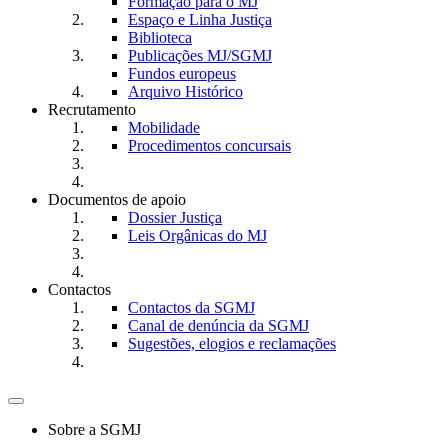
Formação para o MJ
Espaço e Linha Justiça
Biblioteca
Publicações MJ/SGMJ
Fundos europeus
Arquivo Histórico
Recrutamento
Mobilidade
Procedimentos concursais
Documentos de apoio
Dossier Justiça
Leis Orgânicas do MJ
Contactos
Contactos da SGMJ
Canal de denúncia da SGMJ
Sugestões, elogios e reclamações
Toggle
navigation
Sobre a SGMJ