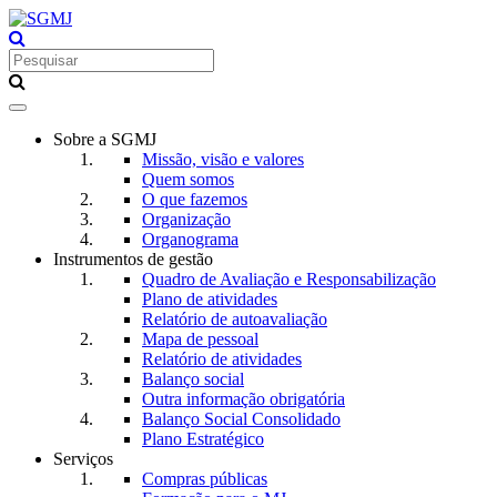
Toggle
navigation
Sobre a SGMJ
Missão, visão e valores
Quem somos
O que fazemos
Organização
Organograma
Instrumentos de gestão
Quadro de Avaliação e Responsabilização
Plano de atividades
Relatório de autoavaliação
Mapa de pessoal
Relatório de atividades
Balanço social
Outra informação obrigatória
Balanço Social Consolidado
Plano Estratégico
Serviços
Compras públicas