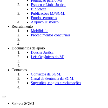
Formação para o MJ
Espaço e Linha Justiça
Biblioteca
Publicações MJ/SGMJ
Fundos europeus
Arquivo Histórico
Recrutamento
Mobilidade
Procedimentos concursais
Documentos de apoio
Dossier Justiça
Leis Orgânicas do MJ
Contactos
Contactos da SGMJ
Canal de denúncia da SGMJ
Sugestões, elogios e reclamações
Toggle
navigation
Sobre a SGMJ