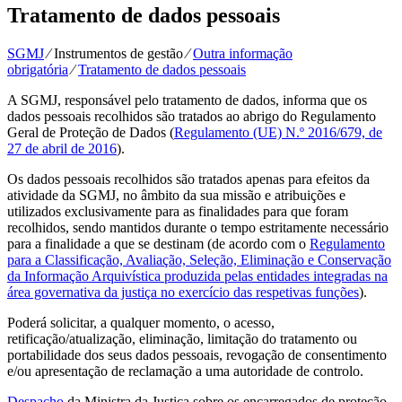
Tratamento de dados pessoais
SGMJ
⁄
Instrumentos de gestão
⁄
Outra informação
obrigatória
⁄
Tratamento de dados pessoais
A SGMJ, responsável pelo tratamento de dados, informa que os
dados pessoais recolhidos são tratados ao abrigo do Regulamento
Geral de Proteção de Dados (
Regulamento (UE) N.º 2016/679, de
27 de abril de 2016
).
Os dados pessoais recolhidos são tratados apenas para efeitos da
atividade da SGMJ, no âmbito da sua missão e atribuições e
utilizados exclusivamente para as finalidades para que foram
recolhidos, sendo mantidos durante o tempo estritamente necessário
para a finalidade a que se destinam (de acordo com o
Regulamento
para a Classificação, Avaliação, Seleção, Eliminação e Conservação
da Informação Arquivística produzida pelas entidades integradas na
área governativa da justiça no exercício das respetivas funções
).
Poderá solicitar, a qualquer momento, o acesso,
retificação/atualização, eliminação, limitação do tratamento ou
portabilidade dos seus dados pessoais, revogação de consentimento
e/ou apresentação de reclamação a uma autoridade de controlo.
Despacho
da Ministra da Justiça sobre os encarregados de proteção