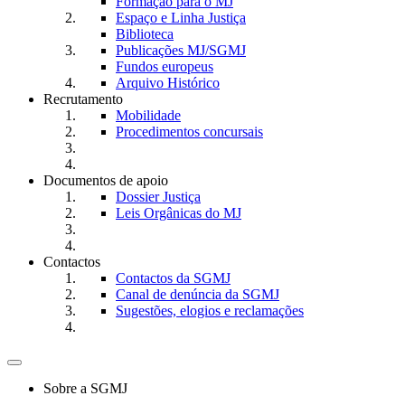
Formação para o MJ
Espaço e Linha Justiça
Biblioteca
Publicações MJ/SGMJ
Fundos europeus
Arquivo Histórico
Recrutamento
Mobilidade
Procedimentos concursais
Documentos de apoio
Dossier Justiça
Leis Orgânicas do MJ
Contactos
Contactos da SGMJ
Canal de denúncia da SGMJ
Sugestões, elogios e reclamações
Toggle
navigation
Sobre a SGMJ