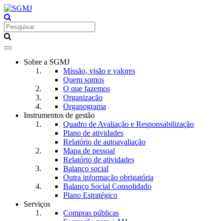
Toggle
navigation
Sobre a SGMJ
Missão, visão e valores
Quem somos
O que fazemos
Organização
Organograma
Instrumentos de gestão
Quadro de Avaliação e Responsabilização
Plano de atividades
Relatório de autoavaliação
Mapa de pessoal
Relatório de atividades
Balanço social
Outra informação obrigatória
Balanço Social Consolidado
Plano Estratégico
Serviços
Compras públicas