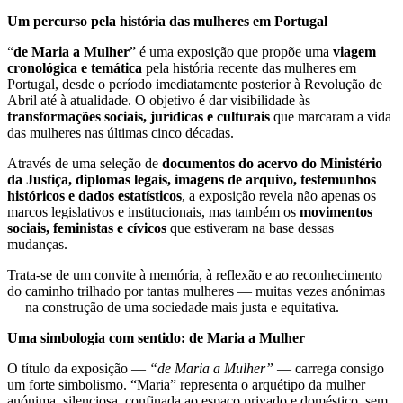
Um percurso pela história das mulheres em Portugal
“
de Maria a Mulher
” é uma exposição que propõe uma
viagem
cronológica e temática
pela história recente das mulheres em
Portugal, desde o período imediatamente posterior à Revolução de
Abril até à atualidade. O objetivo é dar visibilidade às
transformações sociais, jurídicas e culturais
que marcaram a vida
das mulheres nas últimas cinco décadas.
Através de uma seleção de
documentos do acervo do Ministério
da Justiça, diplomas legais, imagens de arquivo, testemunhos
históricos e dados estatísticos
, a exposição revela não apenas os
marcos legislativos e institucionais, mas também os
movimentos
sociais, feministas e cívicos
que estiveram na base dessas
mudanças.
Trata-se de um convite à memória, à reflexão e ao reconhecimento
do caminho trilhado por tantas mulheres — muitas vezes anónimas
— na construção de uma sociedade mais justa e equitativa.
Uma simbologia com sentido: de Maria a Mulher
O título da exposição —
“de Maria a Mulher”
— carrega consigo
um forte simbolismo. “Maria” representa o arquétipo da mulher
anónima, silenciosa, confinada ao espaço privado e doméstico, sem