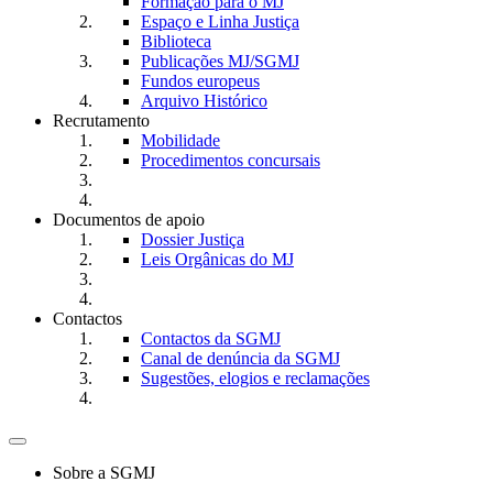
Formação para o MJ
Espaço e Linha Justiça
Biblioteca
Publicações MJ/SGMJ
Fundos europeus
Arquivo Histórico
Recrutamento
Mobilidade
Procedimentos concursais
Documentos de apoio
Dossier Justiça
Leis Orgânicas do MJ
Contactos
Contactos da SGMJ
Canal de denúncia da SGMJ
Sugestões, elogios e reclamações
Toggle
navigation
Sobre a SGMJ