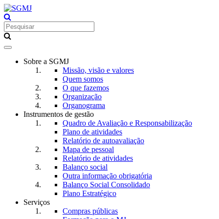
Toggle
navigation
Sobre a SGMJ
Missão, visão e valores
Quem somos
O que fazemos
Organização
Organograma
Instrumentos de gestão
Quadro de Avaliação e Responsabilização
Plano de atividades
Relatório de autoavaliação
Mapa de pessoal
Relatório de atividades
Balanço social
Outra informação obrigatória
Balanço Social Consolidado
Plano Estratégico
Serviços
Compras públicas