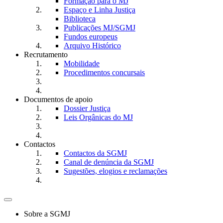
Formação para o MJ
Espaço e Linha Justiça
Biblioteca
Publicações MJ/SGMJ
Fundos europeus
Arquivo Histórico
Recrutamento
Mobilidade
Procedimentos concursais
Documentos de apoio
Dossier Justiça
Leis Orgânicas do MJ
Contactos
Contactos da SGMJ
Canal de denúncia da SGMJ
Sugestões, elogios e reclamações
Toggle
navigation
Sobre a SGMJ