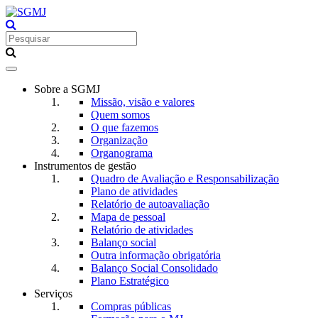
Toggle
navigation
Sobre a SGMJ
Missão, visão e valores
Quem somos
O que fazemos
Organização
Organograma
Instrumentos de gestão
Quadro de Avaliação e Responsabilização
Plano de atividades
Relatório de autoavaliação
Mapa de pessoal
Relatório de atividades
Balanço social
Outra informação obrigatória
Balanço Social Consolidado
Plano Estratégico
Serviços
Compras públicas