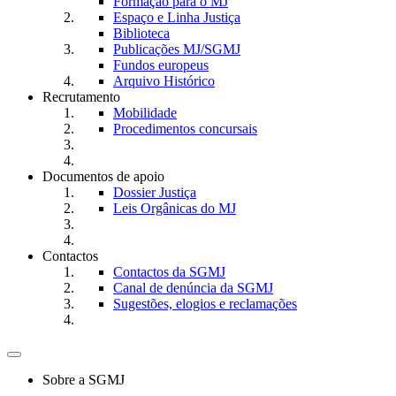
Formação para o MJ
Espaço e Linha Justiça
Biblioteca
Publicações MJ/SGMJ
Fundos europeus
Arquivo Histórico
Recrutamento
Mobilidade
Procedimentos concursais
Documentos de apoio
Dossier Justiça
Leis Orgânicas do MJ
Contactos
Contactos da SGMJ
Canal de denúncia da SGMJ
Sugestões, elogios e reclamações
Toggle
navigation
Sobre a SGMJ