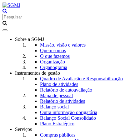
Toggle
navigation
Sobre a SGMJ
Missão, visão e valores
Quem somos
O que fazemos
Organização
Organograma
Instrumentos de gestão
Quadro de Avaliação e Responsabilização
Plano de atividades
Relatório de autoavaliação
Mapa de pessoal
Relatório de atividades
Balanço social
Outra informação obrigatória
Balanço Social Consolidado
Plano Estratégico
Serviços
Compras públicas