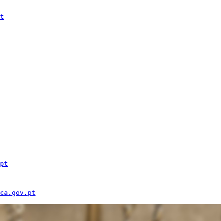
t
pt
ca.gov.pt