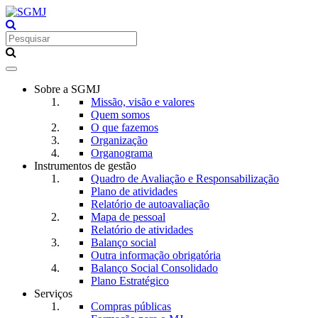
Toggle
navigation
Sobre a SGMJ
Missão, visão e valores
Quem somos
O que fazemos
Organização
Organograma
Instrumentos de gestão
Quadro de Avaliação e Responsabilização
Plano de atividades
Relatório de autoavaliação
Mapa de pessoal
Relatório de atividades
Balanço social
Outra informação obrigatória
Balanço Social Consolidado
Plano Estratégico
Serviços
Compras públicas