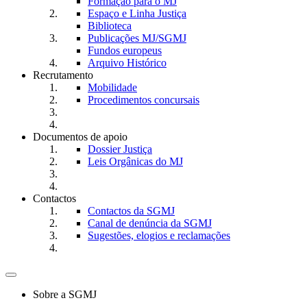
Formação para o MJ
Espaço e Linha Justiça
Biblioteca
Publicações MJ/SGMJ
Fundos europeus
Arquivo Histórico
Recrutamento
Mobilidade
Procedimentos concursais
Documentos de apoio
Dossier Justiça
Leis Orgânicas do MJ
Contactos
Contactos da SGMJ
Canal de denúncia da SGMJ
Sugestões, elogios e reclamações
Toggle
navigation
Sobre a SGMJ