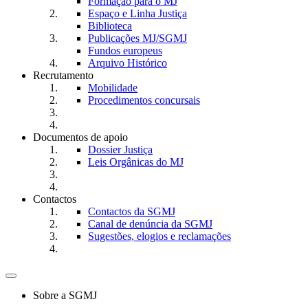
Formação para o MJ
Espaço e Linha Justiça
Biblioteca
Publicações MJ/SGMJ
Fundos europeus
Arquivo Histórico
Recrutamento
Mobilidade
Procedimentos concursais
Documentos de apoio
Dossier Justiça
Leis Orgânicas do MJ
Contactos
Contactos da SGMJ
Canal de denúncia da SGMJ
Sugestões, elogios e reclamações
Toggle
navigation
Sobre a SGMJ