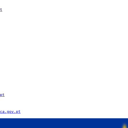
t
pt
ca.gov.pt