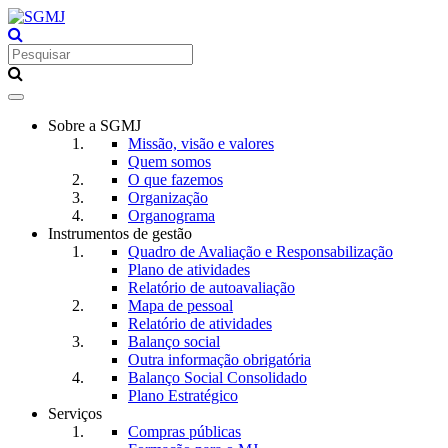
Toggle
navigation
Sobre a SGMJ
Missão, visão e valores
Quem somos
O que fazemos
Organização
Organograma
Instrumentos de gestão
Quadro de Avaliação e Responsabilização
Plano de atividades
Relatório de autoavaliação
Mapa de pessoal
Relatório de atividades
Balanço social
Outra informação obrigatória
Balanço Social Consolidado
Plano Estratégico
Serviços
Compras públicas