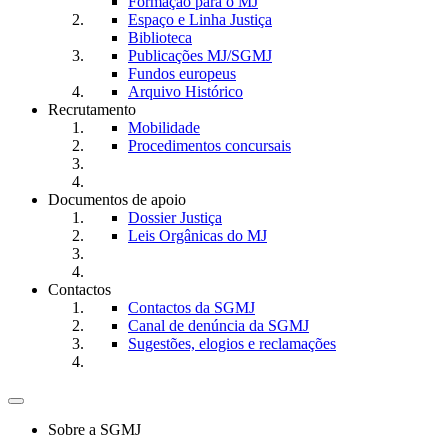
Formação para o MJ
Espaço e Linha Justiça
Biblioteca
Publicações MJ/SGMJ
Fundos europeus
Arquivo Histórico
Recrutamento
Mobilidade
Procedimentos concursais
Documentos de apoio
Dossier Justiça
Leis Orgânicas do MJ
Contactos
Contactos da SGMJ
Canal de denúncia da SGMJ
Sugestões, elogios e reclamações
Toggle
navigation
Sobre a SGMJ