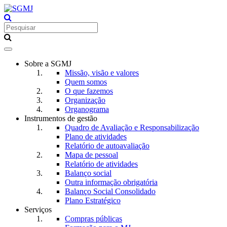
Toggle
navigation
Sobre a SGMJ
Missão, visão e valores
Quem somos
O que fazemos
Organização
Organograma
Instrumentos de gestão
Quadro de Avaliação e Responsabilização
Plano de atividades
Relatório de autoavaliação
Mapa de pessoal
Relatório de atividades
Balanço social
Outra informação obrigatória
Balanço Social Consolidado
Plano Estratégico
Serviços
Compras públicas