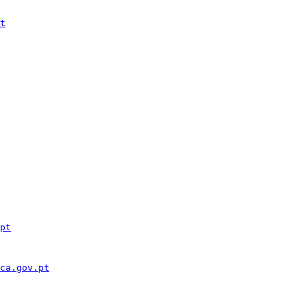
t
pt
ca.gov.pt