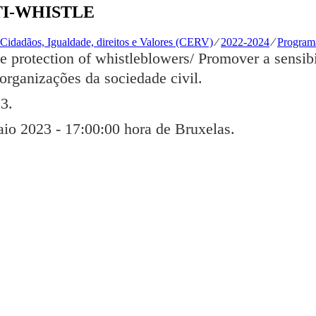
ITI-WHISTLE
Cidadãos, Igualdade, direitos e Valores (CERV)
⁄
2022-2024
⁄
Progra
e protection of whistleblowers/ Promover a sensibi
organizações da sociedade civil.
23.
aio 2023 - 17:00:00 hora de Bruxelas
.