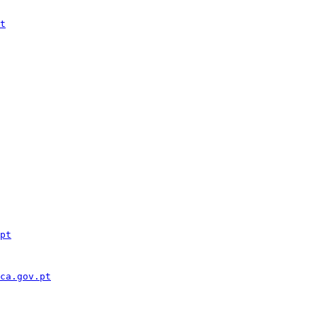
t
pt
ca.gov.pt