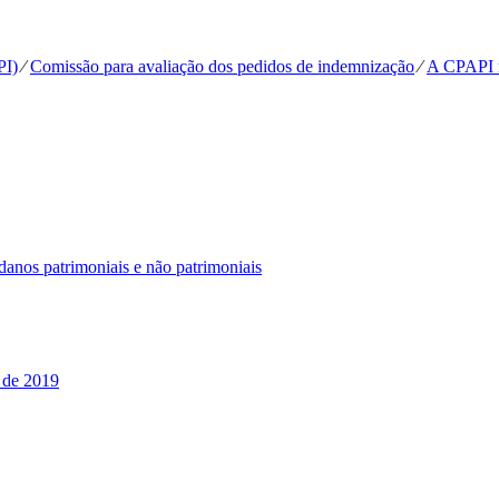
PI)
⁄
Comissão para avaliação dos pedidos de indemnização
⁄
A CPAPI 
anos patrimoniais e não patrimoniais
 de 2019