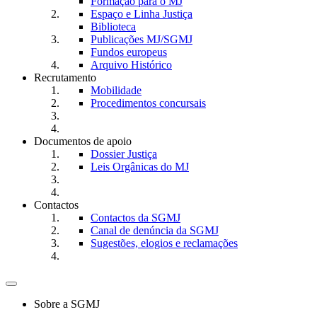
Formação para o MJ
Espaço e Linha Justiça
Biblioteca
Publicações MJ/SGMJ
Fundos europeus
Arquivo Histórico
Recrutamento
Mobilidade
Procedimentos concursais
Documentos de apoio
Dossier Justiça
Leis Orgânicas do MJ
Contactos
Contactos da SGMJ
Canal de denúncia da SGMJ
Sugestões, elogios e reclamações
Toggle
navigation
Sobre a SGMJ