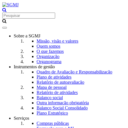
Toggle
navigation
Sobre a SGMJ
Missão, visão e valores
Quem somos
O que fazemos
Organização
Organograma
Instrumentos de gestão
Quadro de Avaliação e Responsabilização
Plano de atividades
Relatório de autoavaliação
Mapa de pessoal
Relatório de atividades
Balanço social
Outra informação obrigatória
Balanço Social Consolidado
Plano Estratégico
Serviços
Compras públicas