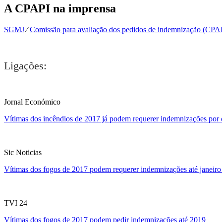
A CPAPI na imprensa
SGMJ
⁄
Comissão para avaliação dos pedidos de indemnização (CPA
Ligações:
Jornal Económico
Vítimas dos incêndios de 2017 já podem requerer indemnizações por d
Sic Noticias
Vítimas dos fogos de 2017 podem requerer indemnizações até janeiro
TVI 24
Vítimas dos fogos de 2017 podem pedir indemnizações até 2019